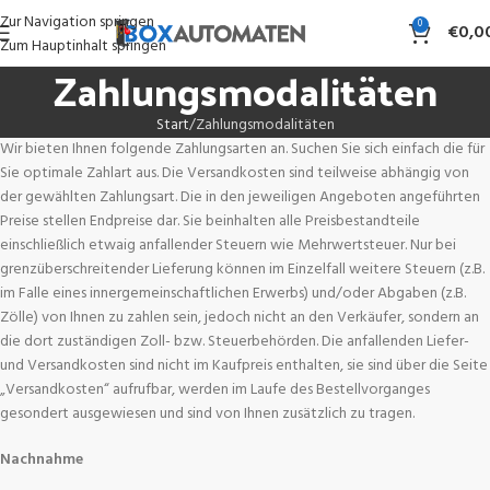
Zur Navigation springen
0
€
0,0
Zum Hauptinhalt springen
Zahlungsmodalitäten
Start
Zahlungsmodalitäten
Wir bieten Ihnen folgende Zahlungsarten an. Suchen Sie sich einfach die für
Sie optimale Zahlart aus. Die Versandkosten sind teilweise abhängig von
der gewählten Zahlungsart. Die in den jeweiligen Angeboten angeführten
Preise stellen Endpreise dar. Sie beinhalten alle Preisbestandteile
einschließlich etwaig anfallender Steuern wie Mehrwertsteuer. Nur bei
grenzüberschreitender Lieferung können im Einzelfall weitere Steuern (z.B.
im Falle eines innergemeinschaftlichen Erwerbs) und/oder Abgaben (z.B.
Zölle) von Ihnen zu zahlen sein, jedoch nicht an den Verkäufer, sondern an
die dort zuständigen Zoll- bzw. Steuerbehörden. Die anfallenden Liefer-
und Versandkosten sind nicht im Kaufpreis enthalten, sie sind über die Seite
„Versandkosten“ aufrufbar, werden im Laufe des Bestellvorganges
gesondert ausgewiesen und sind von Ihnen zusätzlich zu tragen.
Nachnahme