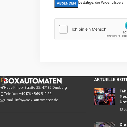
bestätige, die
Widerrufsbeleh
AKTUELLE BEI
Haus-Knipp-Straße 25, 47139 Duisburg
Fah
Telefon: +49176 / 569 512 83
Mes
E mail: info@box-automaten.de
Unt
13 J
Die