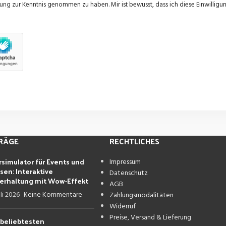
rung
zur Kenntnis genommen zu haben. Mir ist bewusst, dass ich diese Einwilligun
TRÄGE
RECHTLICHES
rsimulator für Events und
Impressum
sen: Interaktive
Datenschutz
erhaltung mit Wow-Effekt
AGB
uli 2026
Keine Kommentare
Zahlungsmodalitäten
Widerruf
Preise, Versand & Lieferung
 beliebtesten