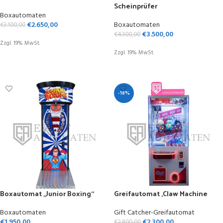
Scheinprüfer
Boxautomaten
€
2.650,00
Boxautomaten
€
3.100,00
€
3.500,00
€
4.300,00
Zzgl. 19% MwSt.
Zzgl. 19% MwSt.
OPTIONEN WÄHLEN
OPTIONEN WÄHLEN
-18%
Boxautomat „Junior Boxing“
Greifautomat ,Claw Machine
Boxautomaten
Gift Catcher-Greifautomat
€
1.950,00
€
2.300,00
€
2.800,00