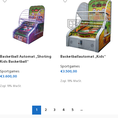
Basketball Automat „Shoting
Basketballautomat „Kids“
Kids Basketball“
Sportgames
Sportgames
€
3.500,00
€
3.600,00
Zzgl. 19% MwSt.
Zzgl. 19% MwSt.
IN DEN WARENKORB
IN DEN WARENKORB
1
2
3
4
5
→