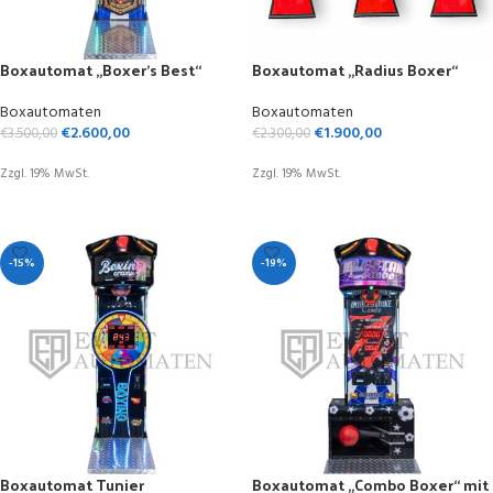
Boxautomat „Boxer’s Best“
Boxautomat „Radius Boxer“
Boxautomaten
Boxautomaten
€
2.600,00
€
1.900,00
€
3.500,00
€
2.300,00
Zzgl. 19% MwSt.
Zzgl. 19% MwSt.
OPTIONEN WÄHLEN
AUSFÜHRUNG WÄHLEN
-15%
-19%
Boxautomat Tunier
Boxautomat „Combo Boxer“ mit