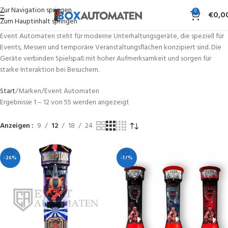
Zur Navigation springen
0
€
0,0
Zum Hauptinhalt springen
Event Automaten steht für moderne Unterhaltungsgeräte, die speziell für
Events, Messen und temporäre Veranstaltungsflächen konzipiert sind. Die
Geräte verbinden Spielspaß mit hoher Aufmerksamkeit und sorgen für
starke Interaktion bei Besuchern.
Start
Marken
Event Automaten
Ergebnisse 1 – 12 von 55 werden angezeigt
Anzeigen
9
12
18
24
-26%
-17%