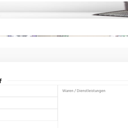
Champion Boxautomat
f