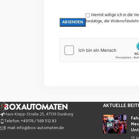
Hiermit willige ich in di
bestätige, die
Widerrufsbeleh
AKTUELLE BEI
Haus-Knipp-Straße 25, 47139 Duisburg
Fah
Telefon: +49176 / 569 512 83
Mes
E mail: info@box-automaten.de
Unt
13 J