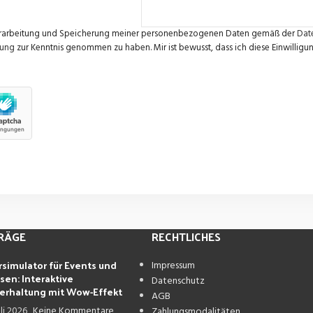
boks-topu-set
e Verarbeitung und Speicherung meiner personenbezogenen Daten gemäß der
Dat
rung
zur Kenntnis genommen zu haben. Mir ist bewusst, dass ich diese Einwilligun
boks-topu-seti
titresim-takoz
TRÄGE
RECHTLICHES
rsimulator für Events und
Impressum
sen: Interaktive
Datenschutz
erhaltung mit Wow-Effekt
AGB
uli 2026
Keine Kommentare
Zahlungsmodalitäten