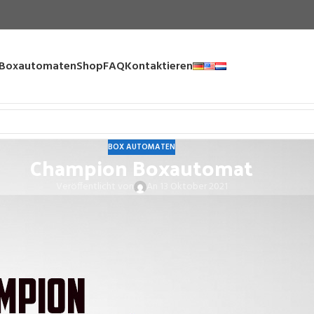
Boxautomaten
Shop
FAQ
Kontaktieren
BOX AUTOMATEN
Champion Boxautomat
Veröffentlicht von
An 13 Oktober 2021