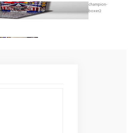
champion-
boxer2
champion-boxer4
Champion Boxer