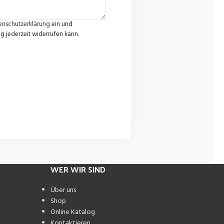
enschutzerklärung
ein und
g jederzeit widerrufen kann.
WER WIR SIND
Über uns
Shop
combo-model
Online Katalog
Kontaktieren