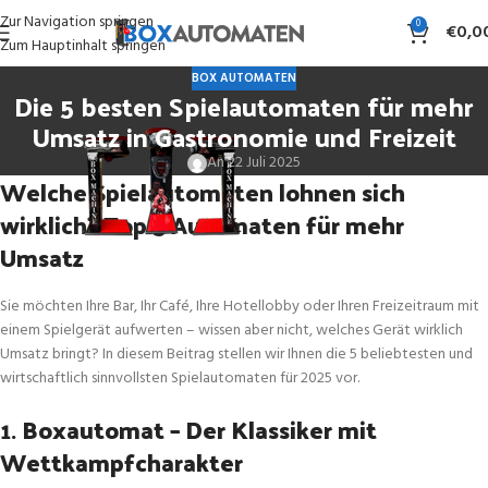
Zur Navigation springen
0
€
0,0
Zum Hauptinhalt springen
BOX AUTOMATEN
Die 5 besten Spielautomaten für mehr
Umsatz in Gastronomie und Freizeit
An 22 Juli 2025
Welche Spielautomaten lohnen sich
wirklich? Top 5 Automaten für mehr
Umsatz
Sie möchten Ihre Bar, Ihr Café, Ihre Hotellobby oder Ihren Freizeitraum mit
einem Spielgerät aufwerten – wissen aber nicht, welches Gerät wirklich
Umsatz bringt? In diesem Beitrag stellen wir Ihnen die 5 beliebtesten und
wirtschaftlich sinnvollsten Spielautomaten für 2025 vor.
1.
Boxautomat – Der Klassiker mit
Wettkampfcharakter