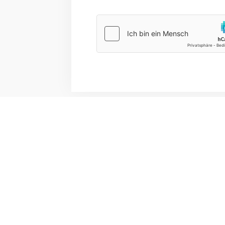
RECENTE BERI
Haus-Knipp-Straße 25, 47139 Duisburg
Het b
Telefon: +49176 / 569 512 83
20 no
E mail: info@box-automaten.de
Boks
20 no
Copyright © 2026, box-automaten.de alle Rechte vorbehalten.