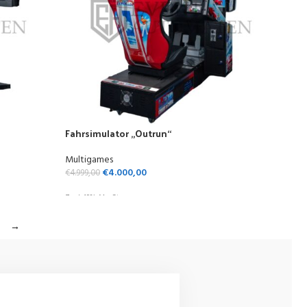
Fahrsimulator „Outrun“
Multigames
€
4.000,00
€
4.999,00
Zzgl. 19% MwSt.
→