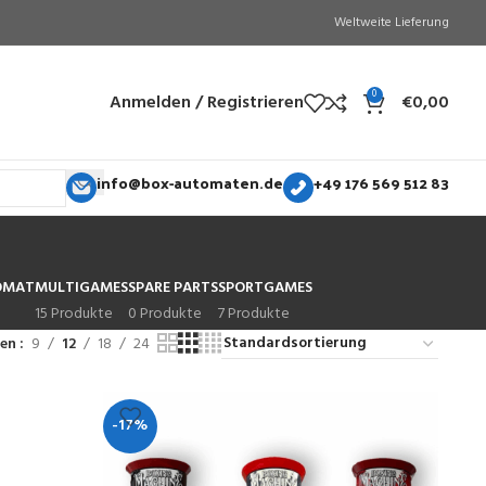
Weltweite Lieferung
0
Anmelden / Registrieren
€
0,00
info@box-automaten.de
+49 176 569 512 83
OMAT
MULTIGAMES
SPARE PARTS
SPORTGAMES
15 Produkte
0 Produkte
7 Produkte
gen
9
12
18
24
-17%