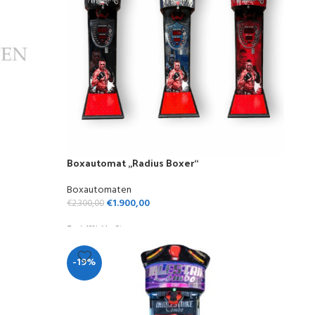
Boxautomat „Radius Boxer“
Boxautomaten
€
1.900,00
€
2.300,00
Zzgl. 19% MwSt.
-19%