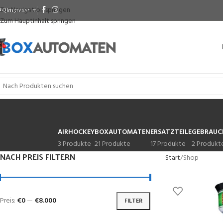
Zur Navigation springen
AQ
Impressum
Zum Hauptinhalt springen
AIRHOCKEY
BOXAUTOMATEN
ERSATZTEILE
GEBRAUC
3 Produkte
21 Produkte
17 Produkte
2 Produkt
NACH PREIS FILTERN
Start
Shop
Preis:
€0
—
€8.000
FILTER