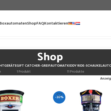
Boxautomaten
Shop
FAQ
Kontaktieren
Shop
HTGERÄTE
GIFT CATCHER-GREIFAUTOMAT
KIDDY RIDE-SCHAUKELAUT
e
1 Produkt
11 Produkte
Anzei
-26%