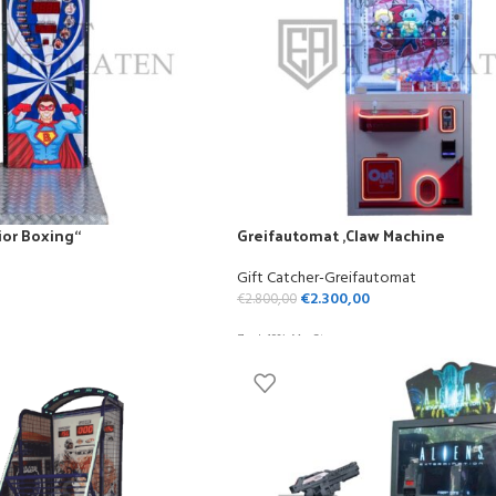
ior Boxing“
Greifautomat ,Claw Machine
Gift Catcher-Greifautomat
€
2.300,00
€
2.800,00
Zzgl. 19% MwSt.