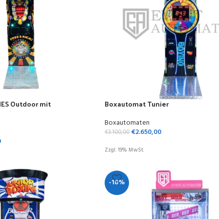
ES Outdoor mit
Boxautomat Tunier
Boxautomaten
€
2.650,00
€
3.100,00
0
Zzgl. 19% MwSt.
-18%