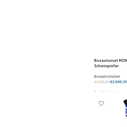
Boxautomat MON
Scheinprüfer
Boxautomaten
€
2.600,0
€
3.050,00
Zzgl. 19% MwSt.