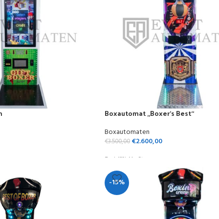
n
Boxautomat „Boxer’s Best“
Boxautomaten
€
2.600,00
€
3.500,00
Zzgl. 19% MwSt.
-15%