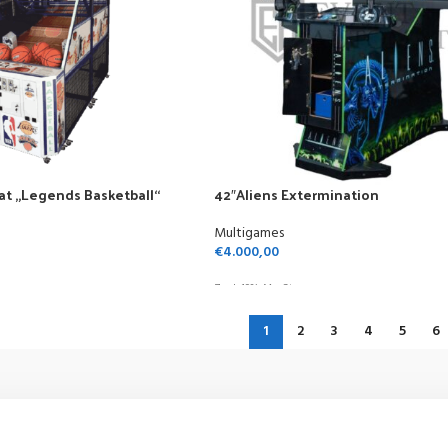
at „Legends Basketball“
42″Aliens Extermination
Multigames
€
4.000,00
Zzgl. 19% MwSt.
1
2
3
4
5
6