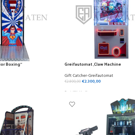
ior Boxing“
Greifautomat ,Claw Machine
Gift Catcher-Greifautomat
€
2.300,00
€
2.800,00
Zzgl. 19% MwSt.