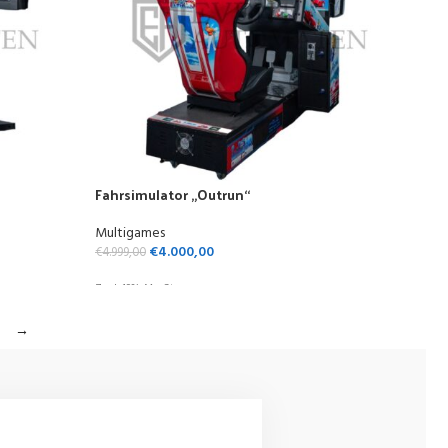
Fahrsimulator „Outrun“
Multigames
€
4.000,00
€
4.999,00
Zzgl. 19% MwSt.
→