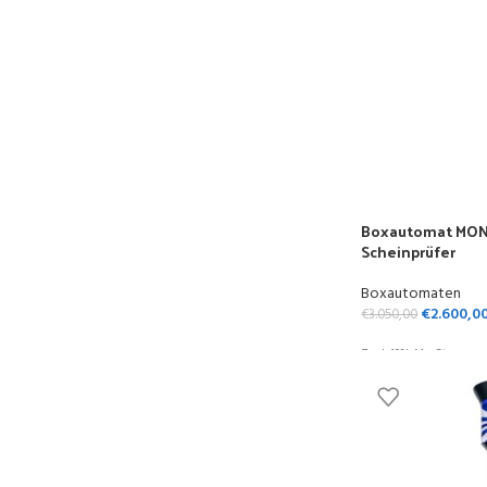
Boxautomat MON
Scheinprüfer
Boxautomaten
€
2.600,0
€
3.050,00
Zzgl. 19% MwSt.