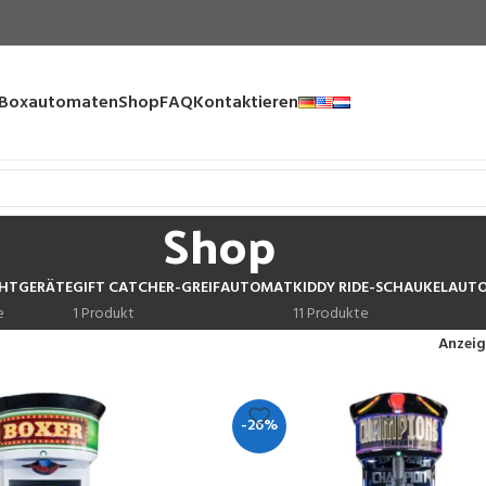
Boxautomaten
Shop
FAQ
Kontaktieren
Shop
HTGERÄTE
GIFT CATCHER-GREIFAUTOMAT
KIDDY RIDE-SCHAUKELAUT
e
1 Produkt
11 Produkte
Anzei
-26%