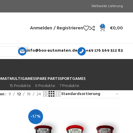
Weltweite Lieferung
0
Anmelden / Registrieren
€
0,00
info@box-automaten.de
+49 176 569 512 83
OMAT
MULTIGAMES
SPARE PARTS
SPORTGAMES
15 Produkte
0 Produkte
7 Produkte
gen
9
12
18
24
-17%