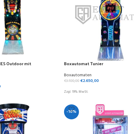
ES Outdoor mit
Boxautomat Tunier
Boxautomaten
€
2.650,00
€
3.100,00
0
Zzgl. 19% MwSt.
-18%