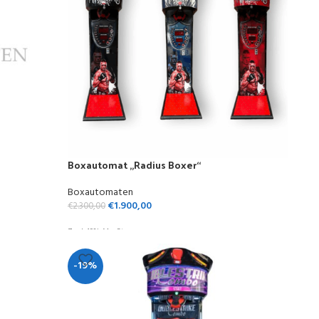
Boxautomat „Radius Boxer“
Boxautomaten
€
1.900,00
€
2.300,00
Zzgl. 19% MwSt.
-19%