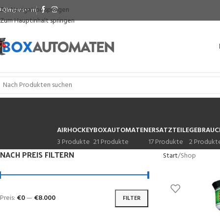
Zur Navigation springen
AQ
Impressum
Zum Hauptinhalt springen
AIRHOCKEY
BOXAUTOMATEN
ERSATZTEILE
GEBRAUC
3 Produkte
21 Produkte
17 Produkte
2 Produkt
NACH PREIS FILTERN
Start
Shop
Preis:
€0
—
€8.000
FILTER