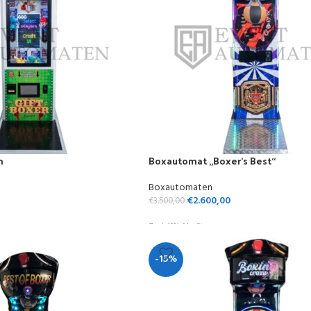
n
Boxautomat „Boxer’s Best“
Boxautomaten
€
2.600,00
€
3.500,00
Zzgl. 19% MwSt.
-15%