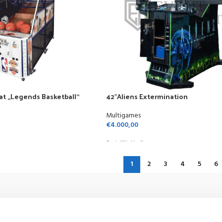
at „Legends Basketball“
42″Aliens Extermination
Multigames
€
4.000,00
Zzgl. 19% MwSt.
1
2
3
4
5
6