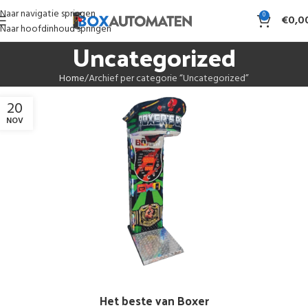
Naar navigatie springen
0
€
0,0
Naar hoofdinhoud springen
Uncategorized
Home
Archief per categorie “Uncategorized”
20
NOV
Het beste van Boxer